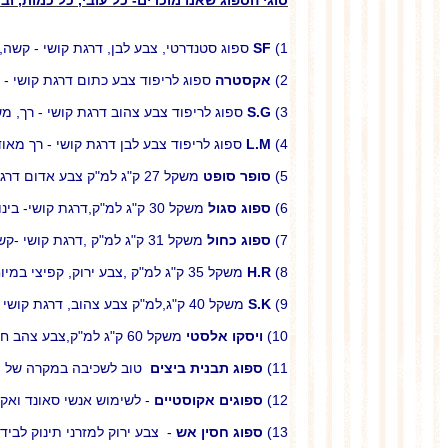
סוגי הספוג שאנו מוכרים- כל עובי, כל כמות, וב
1)
SF
ספוג סטנדרטי, צבע לבן, דרגת קושי - קשה
2)
אקסטרה
ספוג לריפוד צבע כתום דרגת קושי - 
3)
S.G
ספוג לריפוד צבע צהוב דרגת קושי - רך, 
4)
L.M
ספוג לריפוד צבע לבן דרגת קושי - רך מאו
5)
סופר סופט
משקל 27 ק"ג למ"ק צבע אדום דרגת קושי - רך משמש לריפוד איכותי של ספות
6)
ספוג סגול
משקל 30 ק"ג למ"ק,דרגת קושי- בינוני,משמש לריפוד ספות ומזרונים
7)
ספוג כחול
משקל 31 ק"ג למ"ק ,דרגת קושי -קשה משמש לריפוד ספות ומזרונים
8)
H.R
משקל 35 ק"ג למ"ק ,צבע ירוק, קפיצי במיוחד, משמש כריפוד איכותי במיוחד לספות ומזרונים.
9)
S.K
משקל 40 ק"ג,למ"ק צבע צהוב, דרגת קושי -קשה משמש לריפוד ספות ומזרונים
10)
ויסקו אלסטי
משקל 60 ק"ג למ"ק,צבע צהב חומר מיוחד בעל זכרון משמש כשיכבת נוחות למזרונים איכותיים במיוחד.
11)
ספוג תבנית ביצים
טוב לשכיבה במקרה של פצ
12)
ספוגים אקוסטיים
- לשימוש אנשי סאונד ואקוס
13)
ספוג חסין אש
- צבע ירוק למזרני תינוק לבידו