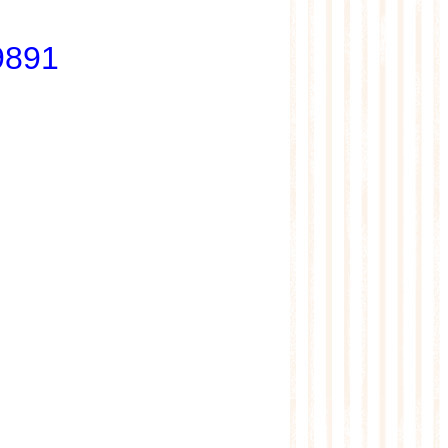
03-6819891 - 0559541350 - 03-6818044