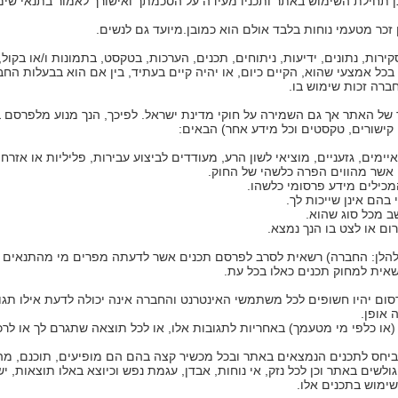
ן תחילת השימוש באתר ותכניו מעידה על הסכמתך ואישורך לאמור בתנאי שימ
 זכר מטעמי נוחות בלבד אולם הוא כמובן.מיועד גם לנשים.
סקירות, נתונים, ידיעות, ניתוחים, תכנים, הערכות, בטקסט, בתמונות ו/או בקול
כל אמצעי שהוא, הקיים כיום, או יהיה קיים בעתיד, בין אם הוא בבעלות החב
ברה זכות שימוש בו.
 של האתר אך גם השמירה על חוקי מדינת ישראל. לפיכך, הנך מנוע מלפרסם 
 קישורים, טקסטים וכל מידע אחר) הבאים:
יימים, גזעניים, מוציאי לשון הרע, מעודדים לביצוע עבירות, פליליות או אזרחי
 אשר מהווים הפרה כלשהי של החוק.
המכילים מידע פרסומי כלשהו.
 בהם אינן שייכות לך.
ב מכל סוג שהוא.
ום או לצט בו הנך נמצא.
(להלן: החברה) רשאית לסרב לפרסם תכנים אשר לדעתה מפרים מי מהתנאים הנ
רשאית למחוק תכנים כאלו בכל עת.
ום יהיו חשופים לכל משתמשי האינטרנט והחברה אינה יכולה לדעת אילו תגו
 אופן.
(או כלפי מי מטעמך) באחריות לתגובות אלו, או לכל תוצאה שתגרם לך או לרכ
יחס לתכנים הנמצאים באתר ובכל מכשיר קצה בהם הם מופיעים, תוכנם, מהי
ים באתר וכן לכל נזק, אי נוחות, אבדן, עגמת נפש וכיוצא באלו תוצאות, ישי
שימוש בתכנים אלו.