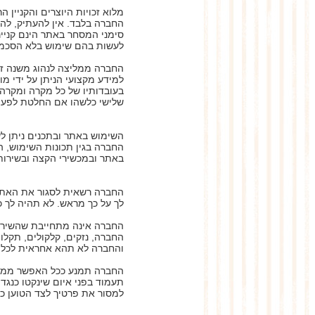
מלוא זכויות היוצרים והקניין ה
החברה בלבד. אין להעתיק, לה
סימני המסחר באתר הינם קניי
לעשות בהם שימוש בלא הסכמ
החברה ממליצה לנהוג משנה זה
למידע מקצועי הניתן על ידי מו
בעובדותיו של כל מקרה ומקרה.
שלישי כלשהו אם החלטת לפעול 
החברה בגין תכונות השימוש, 
באתר ובמכשירי הקצה ובשירות
החברה רשאית לסגור את האתר 
לך על כך מראש. לא תהיה לך כ
החברה אינה מתחייבת שהשירות 
החברה, נזקים, קלקולים, תקלו
והחברה לא תהא אחראית לכל נזק
החברה תמנע ככל האפשר ממסיר
תעמוד בפני איום שינקטו כנג
למסור את פרטיך לצד הטוען כי