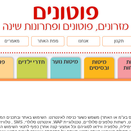
ד'ס בע"מ או האתר) משמש כשער כניסה לאינטרנט. השימוש באתר ובתכנים המו
(לרבות בטלוויזיה, רדיו, אינטר
 כבלים,WEB TV פקסימיליה, טלפוניה ווידאו לסוגיהם וכל אמצעי קצה אחר) כפוף לתנאי השימ