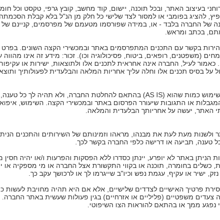
רוחני בעיצוב האתר, ובכל תוכנה, יישום, קוד מחשב, קובץ גרפי, טקסט וכל חומר
פיץ, להציג בפומבי או למסור לצד שלישי כל חלק מן הנ"ל בלא קבלת הסכמת
נה של החברה בלבד - או, במידה שפורסמו מטעמם של מפרסמים, קניינם של 
תם, בכתב ומראש.
ירות בקשר עם התכנים המתפרסמים באתר ובמכשירי הקצה השונים. בפרט א
מחים (משפטנים, רופאים, ביטוח, פסיכולוגיה וכו). זכור: מידע זה אינו מהווה
 כאמור לעיל, החברה אינה אחראית לתכנים אלו ולתוצאות, ישירות או עקיפות
על בסיס תכנים אלו וחלה עליך אחריות המלאה והבלעדית לפעולותיך ותוצאו
השימוש באתר ובתכנים ניתן לשימוש כמות שהוא (AS IS) בהתאם להחלטת החברה, ולא תהי
המגבלות או התגובות שיעורר הפרסום באתר ובמכשירי הקצה. השימוש, איפוא,
י האתר, יעשה על אחריותך הבלעדית והמלאה.
ולשנות מעת לעת את מבנהו, מראהו וזמינותם של השירותים והתכנים הניתנים
ל טענה, תביעה או דרישה כלפי החברה בקשר לכך.
הניתן באתר לא יופרע, יינתן כסדרו ללא הפסקות והפרעות ו/או יהיה חסין 
ת, כשלים בחומרה, תוכנה או בקווי התקשורת אצל החברה או מי מספקיה או י
, ישיר או עקיף, עגמת נפש וכיו"ב שייגרמו לך או לרכושך עקב כך.
ת פרטיך האישיים לצדדים שלישיים, אלא אם היא תהיה מחויבת לעשות כן ע
דה צעדים משפטיים (פליליים או אזרחיים) בגין פעולות שעשית באתר החברה
 נפגע ממך או בהתאם להוראות הצו השיפוטי.