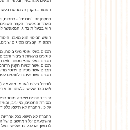
תנאים אלה בעיון ובקפידה, שכ
האמור בתקנון זה מנוסח בלשון
בתקנון זה: "תכנים" - כתבות, 
באתר ובמכשירי הקצה השונים ב
הוא בבעלות צד ג, המאפשר לח
חופש הביטוי הוא מאבני היסוד
תמונות, קבצים מסוגים שונים,
תכנים בעלי אופי מיני בוטה, מא
פוגעים ברגשות הציבור ותכנים
תכנים בעלי אופי מסחרי ו/או 
תכנים אשר זכויות הקנין הרוחני
תכנים אשר מכילים וירוסי מחש
תכנים אשר אינם רלוונטים לפור
לורדס' בע"מ ו/או מי מטעמה 
ו/או בצד שלישי כלשהו, והיא 
זכור: התכנים שאתה מוסר לפרס
מסירת התכנים, מי יגיב, ובאיזה
על כן, החברה לא תישא כלפיך 
החברה לא תישא בכל אחריות ב
והשפעתם על המחשבים של הגולש
לרכושך או לכל צד שלישי בשל 