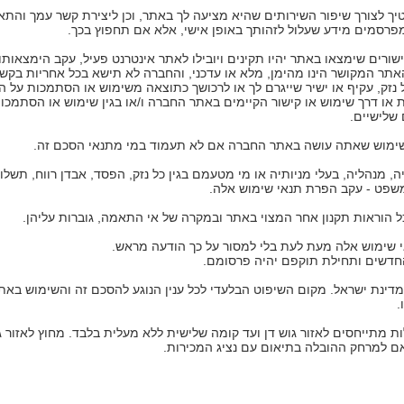
לצורך שיפור השירותים שהיא מציעה לך באתר, וכן ליצירת קשר עמך והתא
פרסמים מידע שעלול לזהותך באופן אישי, אלא אם תחפוץ בכך.
שורים שימצאו באתר יהיו תקינים ויובילו לאתר אינטרנט פעיל, עקב הימצאות
תר המקושר הינו מהימן, מלא או עדכני, והחברה לא תישא בכל אחריות בקשר
נזק, עקיף או ישיר שייגרם לך או לרכושך כתוצאה משימוש או הסתמכות על ה
ו דרך שימוש או קישור הקיימים באתר החברה ו/או בגין שימוש או הסתמכות
שלישיים.
ימוש שאתה עושה באתר החברה אם לא תעמוד במי מתנאי הסכם זה.
מנהליה, בעלי מניותיה או מי מטעמם בגין כל נזק, הפסד, אבדן רווח, תשלום
משפט - עקב הפרת תנאי שימוש אלה.
ל הוראות תקנון אחר המצוי באתר ובמקרה של אי התאמה, גוברות עליהן.
 שימוש אלה מעת לעת בלי למסור על כך הודעה מראש.
דשים ותחילת תוקפם יהיה פרסומם.
י מדינת ישראל. מקום השיפוט הבלעדי לכל ענין הנוגע להסכם זה והשימוש בא
.
ות מתייחסים לאזור גוש דן ועד קומה שלישית ללא מעלית בלבד. מחוץ לאזור 
 למרחק ההובלה בתיאום עם נציג המכירות.