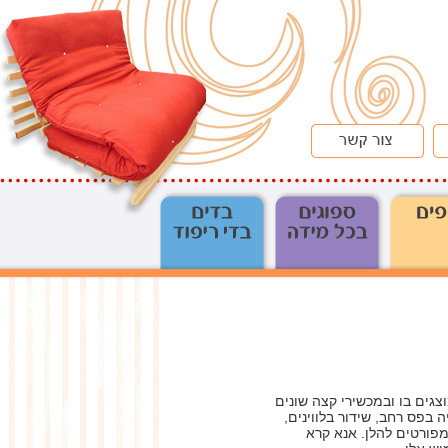
צגים בו ובמכשירי קצה שונים
נט, רשתות טלפונים סלולרים, טכנולוגיית WAP, אינטרנט סלולרי, SMS , טלוויזיה בפס רחב, שידור בלווינים,
וש המפורטים להלן. אנא קרא